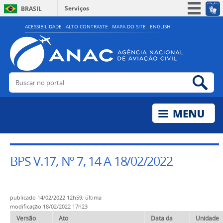
Serviços
BRASIL
Simplifique!
ACESSIBILIDADE
ALTO CONTRASTE
MAPA DO SITE
ENGLISH
Participe
Acesso à informação
Legislação
Buscar no portal
Bus
Canais
BPS V.17, Nº 7, 14 A 18/02/2022
publicado
14/02/2022 12h59,
última
modificação
18/02/2022 17h23
Versão
Ato
Data da
Unidade