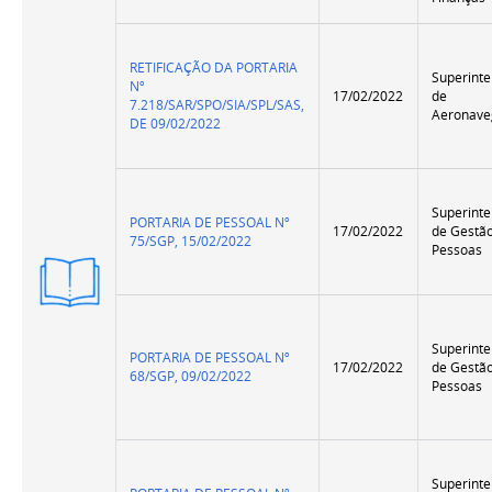
RETIFICAÇÃO DA PORTARIA
Superint
Nº
17/02/2022
de
7.218/SAR/SPO/SIA/SPL/SAS,
Aeronave
DE 09/02/2022
Superint
PORTARIA DE PESSOAL Nº
17/02/2022
de Gestã
75/SGP, 15/02/2022
Pessoas
Versão
Resumida
Superint
PORTARIA DE PESSOAL Nº
17/02/2022
de Gestã
68/SGP, 09/02/2022
Pessoas
Superint