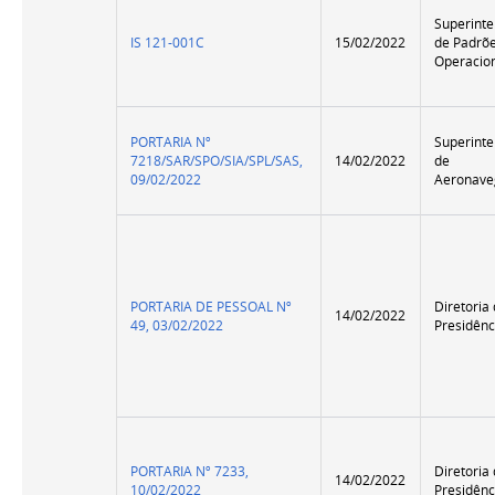
Superint
IS 121-001C
15/02/2022
de Padrõ
Operacio
PORTARIA Nº
Superint
7218/SAR/SPO/SIA/SPL/SAS,
14/02/2022
de
09/02/2022
Aeronave
PORTARIA DE PESSOAL Nº
Diretoria
14/02/2022
49, 03/02/2022
Presidênc
PORTARIA Nº 7233,
Diretoria
14/02/2022
10/02/2022
Presidênc