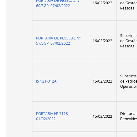
PORTARIA DE PESSOAL Nº
16/02/2022
de Gestã
60/SGP, 07/02/2022
Pessoas
Superint
PORTARIA DE PESSOAL Nº
16/02/2022
de Gestã
57/SGP, 07/02/2022
Pessoas
Superint
IS 121-012A
15/02/2022
de Padrõ
Operacio
PORTARIA Nº 7118,
Diretoria
15/02/2022
01/02/2022
Benevide