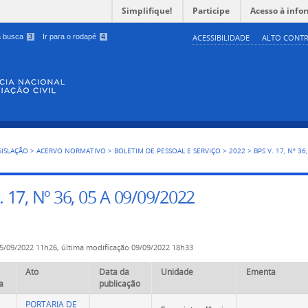
Simplifique!
Participe
Acesso à info
 a busca
3
Ir para o rodapé
4
ACESSIBILIDADE
ALTO CONTR
GISLAÇÃO
>
ACERVO NORMATIVO
>
BOLETIM DE PESSOAL E SERVIÇO
>
2022
>
BPS V. 17, Nº 36
. 17, Nº 36, 05 A 09/09/2022
5/09/2022 11h26,
última modificação
09/09/2022 18h33
Ato
Data da
Unidade
Ementa
a
publicação
PORTARIA DE