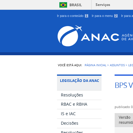
Serviços
BRASIL
Ir para o conteúdo
1
Ir para o menu
2
Ir para
VOCÊ ESTÁ AQUI:
PÁGINA INICIAL
>
ASSUNTOS
>
LE
LEGISLAÇÃO DA ANAC
BPS V
Resoluções
RBAC e RBHA
publicado
0
IS e IAC
Versão
resumid
Decisões
Resoluções