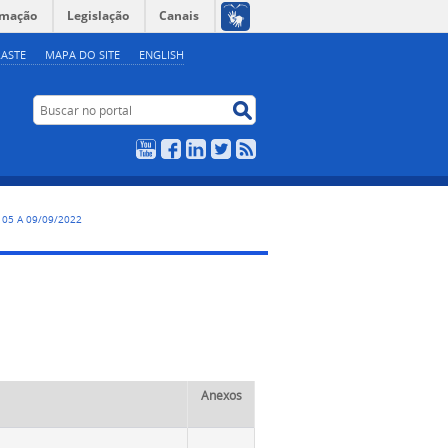
rmação
Legislação
Canais
ASTE
MAPA DO SITE
ENGLISH
Buscar no portal
Buscar no portal
YouTube
Facebook
LinkedIn
Twitter
RSS
, 05 A 09/09/2022
Anexos