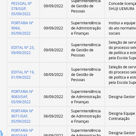
Superintendência
PESSOAL Nº
Concede licenç
09/09/2022
de Gestão de
578/SGP,
SHUJI UEMURA
Pessoas
05/09/2022
PORTARIA Nº
Superintendência
Institui a equip
9064,
09/09/2022
de Administração
do ato normativ
05/09/2022
e Finanças
sociais
Seleção de serv
Superintendência
EDITAL Nº 23,
do processo sele
09/09/2022
de Gestão de
09/09/2022
de política e es
Pessoas
pela Escola Sup
Seleção de serv
Superintendência
EDITAL Nº 19,
do processo sele
08/09/2022
de Gestão de
01/09/2022
de política e es
Pessoas
pela Escola Sup
PORTARIA Nº
Superintendência
9063/SAF,
06/09/2022
de Administração
Designa Gestor 
05/09/2022
e Finanças
PORTARIA Nº
Superintendência
Designa Equipe
9071/SAF,
06/09/2022
de Administração
Contratação
05/09/2022
e Finanças
PORTARIA Nº
Superintendência
Designa Gestor 
ão
9040/SAF,
06/09/2022
de Administração