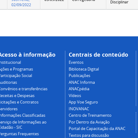
Disciplinar
02/09/2022
Acesso à informação
Centrais de conteúdo
nstitucional
Eventos
Ações e Programas
Biblioteca Digital
articipação Social
Publicações
Auditorias
ANAC Informa
Convênios e transferências
ANACpédia
Receitas e Despesas
Vídeos
icitações e Contratos
App Voe Seguro
Servidores
INOVANAC
Informações Classificadas
Centro de Treinamento
Serviço de Informações ao
Por Dentro da Aviação
idadão - SIC
Portal de Capacitação da ANAC
Perguntas Frequentes
Textos para discussão