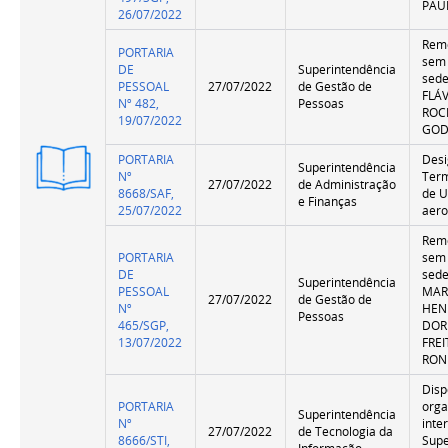
PAU
26/07/2022
Remo
PORTARIA
sem
DE
Superintendência
sede
PESSOAL
27/07/2022
de Gestão de
FLÁ
Nº 482,
Pessoas
ROC
19/07/2022
GOD
Versão
PORTARIA
Desi
Superintendência
Resumida
Nº
Ter
27/07/2022
de Administração
8668/SAF,
de U
e Finanças
25/07/2022
aero
Remo
PORTARIA
sem
DE
sede
Superintendência
PESSOAL
MAR
27/07/2022
de Gestão de
Nº
HEN
Pessoas
465/SGP,
DOR
13/07/2022
FRE
RO
Disp
PORTARIA
orga
Superintendência
Nº
inte
27/07/2022
de Tecnologia da
8666/STI,
Supe