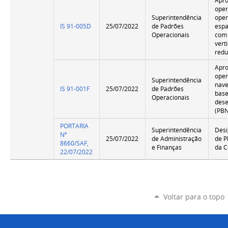
Apr
oper
Superintendência
ope
IS 91-005D
25/07/2022
de Padrões
espa
Operacionais
com
vert
redu
Apr
oper
Superintendência
nav
IS 91-001F
25/07/2022
de Padrões
bas
Operacionais
des
(PB
PORTARIA
Superintendência
Desi
Nº
25/07/2022
de Administração
de P
8660/SAF,
e Finanças
da C
22/07/2022
Voltar para o topo