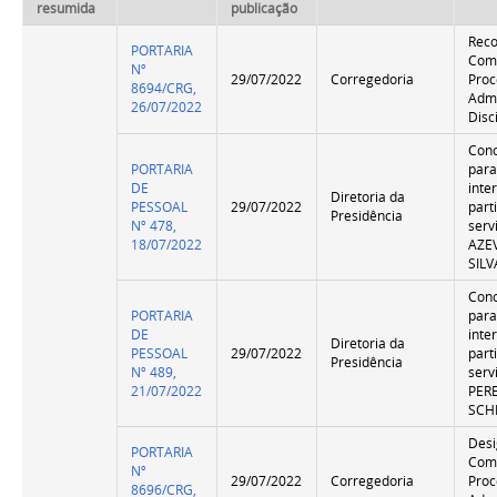
resumida
publicação
Rec
PORTARIA
Com
Nº
29/07/2022
Corregedoria
Proc
8694/CRG,
Admi
26/07/2022
Disc
Conc
PORTARIA
para
DE
inte
Diretoria da
PESSOAL
29/07/2022
part
Presidência
Nº 478,
serv
18/07/2022
AZE
SILV
Conc
PORTARIA
para
DE
inte
Diretoria da
PESSOAL
29/07/2022
part
Presidência
Nº 489,
serv
21/07/2022
PER
SCH
Des
PORTARIA
Com
Nº
29/07/2022
Corregedoria
Proc
8696/CRG,