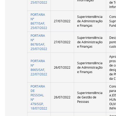
Informação
25/07/2022
de T
Inf
PORTARIA
Superintendência
Con
Nº
27/07/2022
de Administração
Supr
8677/SAF,
e Finanças
Fun
25/07/2022
PORTARIA
Superintendência
Desi
Nº
27/07/2022
de Administração
pont
8678/SAF,
e Finanças
cust
25/07/2022
Apr
PORTARIA
pro
Superintendência
Nº
de c
26/07/2022
de Administração
8665/SAF,
desi
e Finanças
22/07/2022
de P
da C
PORTARIA
Conc
DE
para
Superintendência
PESSOAL
a JO
26/07/2022
de Gestão de
Nº
HUM
Pessoas
479/SGP,
OLIV
18/07/2022
INFA