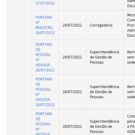
Admi
27/07/2022
Disc
Rec
PORTARIA
Com
Nº
29/07/2022
Corregedoria
Proc
8693/CRG,
Admi
26/07/2022
Disc
PORTARIA
DE
Superintendência
Remo
PESSOAL
28/07/2022
de Gestão de
sem
Nº
Pessoas
sed
493/SGP,
26/07/2022
PORTARIA
DE
Superintendência
Remo
PESSOAL
28/07/2022
de Gestão de
sem
Nº
Pessoas
sed
495/SGP,
26/07/2022
PORTARIA
Conc
DE
Superintendência
para
PESSOAL
28/07/2022
de Gestão de
a P
Nº
Pessoas
GON
497/SGP,